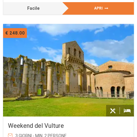
Facile
APRI
€ 248.00
Weekend del Vulture
3 GIORNI - MIN. 2 PERSONE