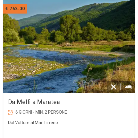
€ 762.00
Da Melfi a Maratea
6 GIORNI - MIN. 2 PERSONE
Dal Vulture al Mar Tirreno